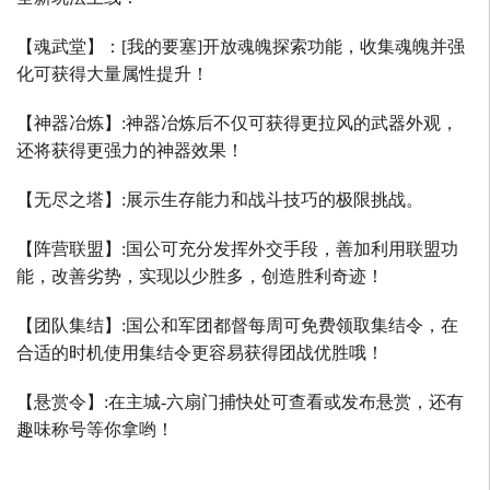
【魂武堂】：
[
我的要塞
]
开放魂魄探索功能，收集魂魄并强
化可获得大量属性提升！
【神器冶炼】
:
神器冶炼后不仅可获得更拉风的武器外观，
还将获得更强力的神器效果！
【无尽之塔】
:
展示生存能力和战斗技巧的极限挑战。
【阵营联盟】
:
国公可充分发挥外交手段，善加利用联盟功
能，改善劣势，实现以少胜多，创造胜利奇迹！
【团队集结】
:
国公和军团都督每周可免费领取集结令，在
合适的时机使用集结令更容易获得团战优胜哦！
【悬赏令】
:
在主城
-
六扇门捕快处可查看或发布悬赏，还有
趣味称号等你拿哟！