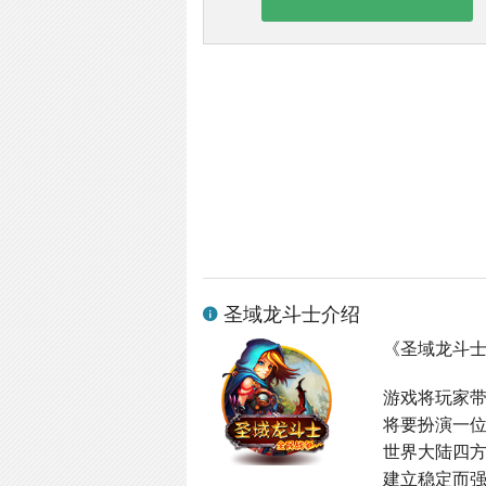
圣域龙斗士介绍
《圣域龙斗
游戏将玩家
将要扮演一
世界大陆四
建立稳定而