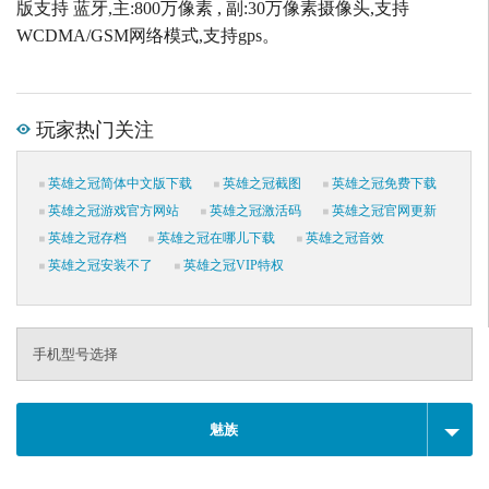
版支持 蓝牙,主:800万像素 , 副:30万像素摄像头,支持
WCDMA/GSM网络模式,支持gps。
玩家热门关注
英雄之冠简体中文版下载
英雄之冠截图
英雄之冠免费下载
英雄之冠游戏官方网站
英雄之冠激活码
英雄之冠官网更新
英雄之冠存档
英雄之冠在哪儿下载
英雄之冠音效
英雄之冠安装不了
英雄之冠VIP特权
手机型号选择
魅族