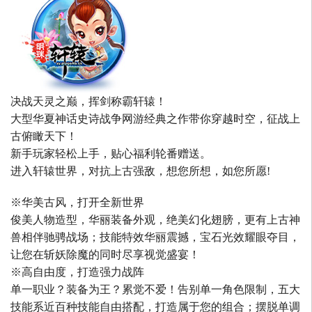
决战天灵之巅，挥剑称霸轩辕！
大型华夏神话史诗战争网游经典之作带你穿越时空，征战上
古俯瞰天下！
新手玩家轻松上手，贴心福利轮番赠送。
进入轩辕世界，对抗上古强敌，想您所想，如您所愿!
※华美古风，打开全新世界
俊美人物造型，华丽装备外观，绝美幻化翅膀，更有上古神
兽相伴驰骋战场；技能特效华丽震撼，宝石光效耀眼夺目，
让您在斩妖除魔的同时尽享视觉盛宴！
※高自由度，打造强力战阵
单一职业？装备为王？累觉不爱！告别单一角色限制，五大
技能系近百种技能自由搭配，打造属于您的组合；摆脱单调