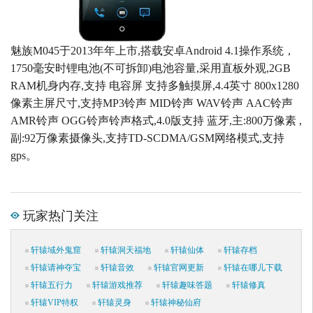
魅族M045于2013年年上市,搭载安卓Android 4.1操作系统，
1750毫安时锂电池(不可拆卸)电池容量,采用直板外观,2GB
RAM机身内存,支持 电容屏 支持多触摸屏,4.4英寸 800x1280
像素主屏尺寸,支持MP3铃声 MID铃声 WAV铃声 AAC铃声
AMR铃声 OGG铃声铃声格式,4.0版支持 蓝牙,主:800万像素 ,
副:92万像素摄像头,支持TD-SCDMA/GSM网络模式,支持
gps。
玩家热门关注
轩辕域外鬼窟
轩辕洞天福地
轩辕仙体
轩辕存档
轩辕请神夺宝
轩辕音效
轩辕官网更新
轩辕在哪儿下载
轩辕五行力
轩辕游戏推荐
轩辕趣味答题
轩辕修真
轩辕VIP特权
轩辕灵身
轩辕神秘仙府