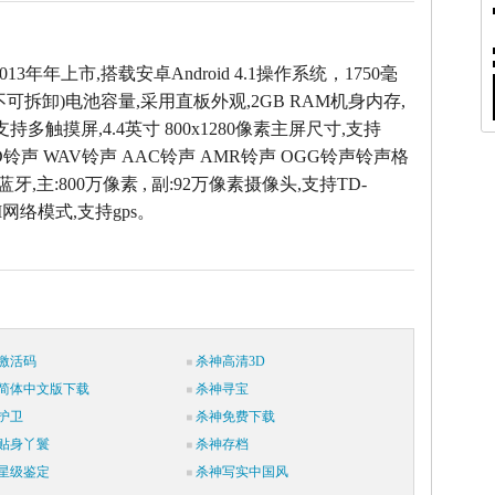
013年年上市,搭载安卓Android 4.1操作系统，1750毫
可拆卸)电池容量,采用直板外观,2GB RAM机身内存,
支持多触摸屏,4.4英寸 800x1280像素主屏尺寸,支持
ID铃声 WAV铃声 AAC铃声 AMR铃声 OGG铃声铃声格
 蓝牙,主:800万像素 , 副:92万像素摄像头,支持TD-
M网络模式,支持gps。
激活码
杀神高清3D
简体中文版下载
杀神寻宝
护卫
杀神免费下载
贴身丫鬟
杀神存档
星级鉴定
杀神写实中国风