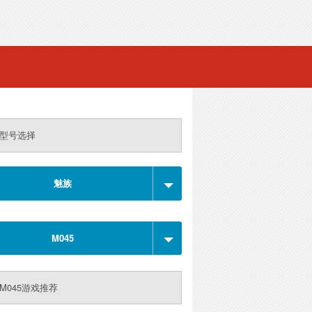
型号选择
魅族
M045
M045游戏推荐