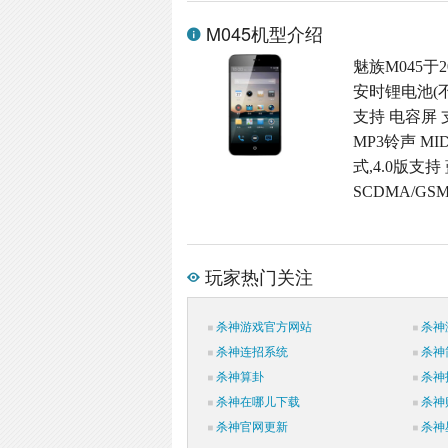
M045机型介绍
魅族M045于2
安时锂电池(不
支持 电容屏 
MP3铃声 M
式,4.0版支持
SCDMA/GS
玩家热门关注
杀神游戏官方网站
杀神
杀神连招系统
杀神
杀神算卦
杀神
杀神在哪儿下载
杀神
杀神官网更新
杀神