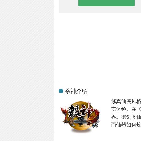
杀神介绍
修真仙侠风格
实体验。在
界。御剑飞
而仙器如何炼