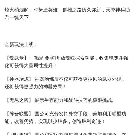
烽火硝烟起，时势造英雄。群雄之路历久弥新，天降神兵助
君一统天下！
全新玩法上线：
【魂武堂】：
[
我的要塞
]
开放魂魄探索功能，收集魂魄并强
化可获得大量属性提升！
【神器冶炼】
:
神器冶炼后不仅可获得更拉风的武器外观，
还将获得更强力的神器效果！
【无尽之塔】
:
展示生存能力和战斗技巧的极限挑战。
【阵营联盟】
:
国公可充分发挥外交手段，善加利用联盟功
能，改善劣势，实现以少胜多，创造胜利奇迹！
【团队集结】
:
国公和军团都督每周可免费领取集结令，在