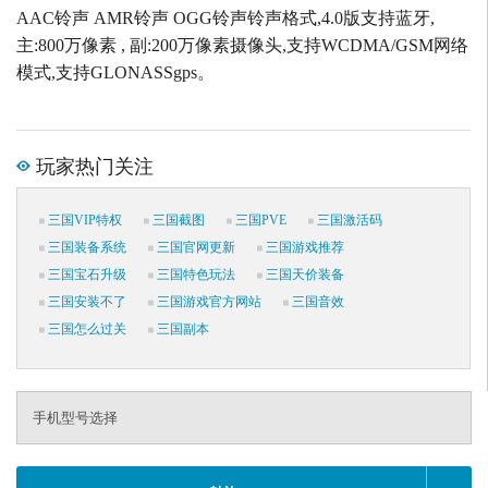
AAC铃声 AMR铃声 OGG铃声铃声格式,4.0版支持蓝牙,
主:800万像素 , 副:200万像素摄像头,支持WCDMA/GSM网络
模式,支持GLONASSgps。
玩家热门关注
三国VIP特权
三国截图
三国PVE
三国激活码
三国装备系统
三国官网更新
三国游戏推荐
三国宝石升级
三国特色玩法
三国天价装备
三国安装不了
三国游戏官方网站
三国音效
三国怎么过关
三国副本
手机型号选择