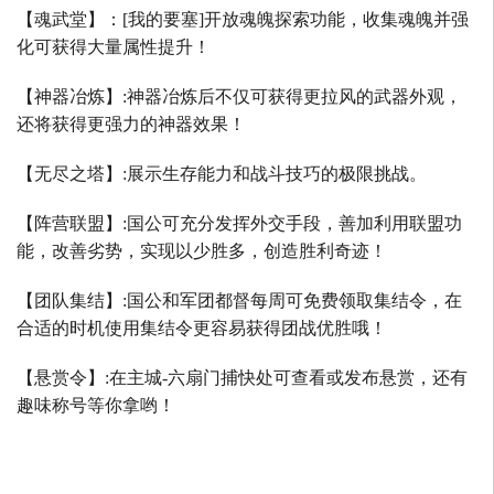
【魂武堂】：
[
我的要塞
]
开放魂魄探索功能，收集魂魄并强
化可获得大量属性提升！
【神器冶炼】
:
神器冶炼后不仅可获得更拉风的武器外观，
还将获得更强力的神器效果！
【无尽之塔】
:
展示生存能力和战斗技巧的极限挑战。
【阵营联盟】
:
国公可充分发挥外交手段，善加利用联盟功
能，改善劣势，实现以少胜多，创造胜利奇迹！
【团队集结】
:
国公和军团都督每周可免费领取集结令，在
合适的时机使用集结令更容易获得团战优胜哦！
【悬赏令】
:
在主城
-
六扇门捕快处可查看或发布悬赏，还有
趣味称号等你拿哟！