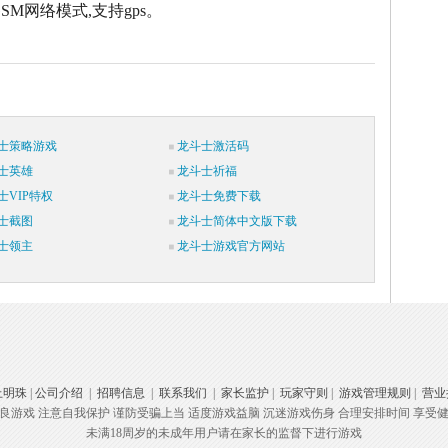
GSM网络模式,支持gps。
士策略游戏
龙斗士激活码
士英雄
龙斗士祈福
士VIP特权
龙斗士免费下载
士截图
龙斗士简体中文版下载
士领主
龙斗士游戏官方网站
上明珠
|
公司介绍
|
招聘信息
|
联系我们
|
家长监护
|
玩家守则
|
游戏管理规则
|
营业
良游戏 注意自我保护 谨防受骗上当 适度游戏益脑 沉迷游戏伤身 合理安排时间 享受
未满18周岁的未成年用户请在家长的监督下进行游戏