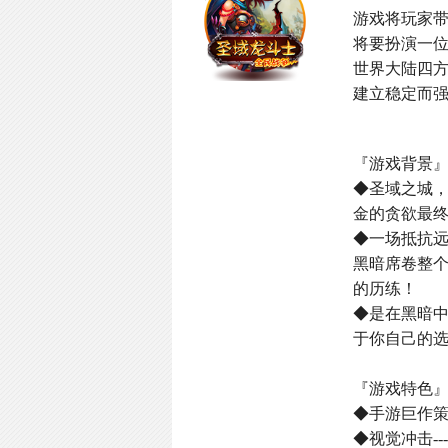
游戏将玩家
将要扮演一
世界大陆四
建立稳定而
『游戏背景
◆圣域之城
金的贪欲最
◆一场抵抗
黑暗席卷整
的历练！
◆是在黑暗
于你自己的选
『游戏特色
◆手游巨作
◆视觉冲击-