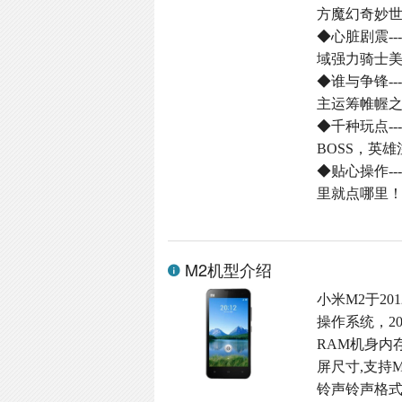
方魔幻奇妙
◆心脏剧震-
域强力骑士
◆谁与争锋-
主运筹帷幄
◆千种玩点-
BOSS，英
◆贴心操作-
里就点哪里
M2机型介绍
小米M2于201
操作系统，2
RAM机身内存,
屏尺寸,支持M
铃声铃声格式,4