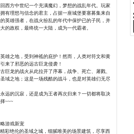
带回西方中世纪一个充满魔幻，梦想的战乱年代。玩家
位拥有理想与信念的君主，占据一座城堡要塞募集来自
方的英雄强者，在战火纷乱的年代中保护已的子民，并
强大的政权，最终统一大陆，成为一代霸者。
』
，英雄之地，受到神祗的庇护！然而，人类对符文和黄
终引来了邪恶的远古巨龙侵袭！
远古巨龙的战火从此拉开了序幕，战争、死亡、屠戮、
个圣域之地；这是一场残酷的战斗，也是对英雄们无尽
中永远的沉寂，还是成为王者再次归来？一切都将取决
择~~~
』
策略游戏新宠
--精彩绝伦的圣域之城，细腻唯美的场景建筑，尽享西