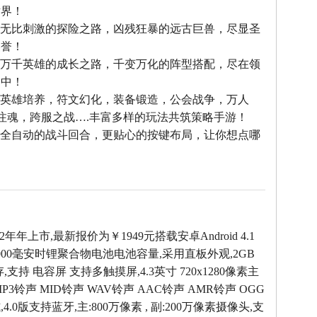
世界！
--无比刺激的探险之路，凶残狂暴的远古巨兽，尽显圣
美誉！
--万千英雄的成长之路，千变万化的阵型搭配，尽在领
之中！
--英雄培养，符文幻化，装备锻造，公会战争，万人
雄注魂，跨服之战….丰富多样的玩法共筑策略手游！
--全自动的战斗回合，更贴心的按键布局，让你想点哪
！
2年年上市,最新报价为￥1949元搭载安卓Android 4.1
000毫安时锂聚合物电池电池容量,采用直板外观,2GB
支持 电容屏 支持多触摸屏,4.3英寸 720x1280像素主
P3铃声 MID铃声 WAV铃声 AAC铃声 AMR铃声 OGG
.0版支持蓝牙,主:800万像素 , 副:200万像素摄像头,支