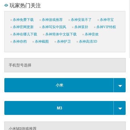
玩家热门关注
杀神免费下载
杀神游戏推荐
杀神安装不了
杀神寻宝
杀神官网更新
杀神写实中国风
杀神算卦
杀神VIP特权
杀神在哪儿下载
杀神简体中文版下载
杀神音效
杀神存档
杀神截图
杀神护卫
杀神高清3D
手机型号选择
小米
M3
小米M3游戏推荐