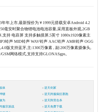
3年年上市,最新报价为￥1999元搭载安卓Android 4.2
050毫安时聚合物锂电池电池容量,采用直板外观,2GB
,支持 电容屏 支持多触摸屏,5英寸 1080x1920像素主
P3铃声 MID铃声 WAV铃声 AAC铃声 AMR铃声 OGG
.0版支持蓝牙,主:1300万像素 , 副:200万像素摄像头,
/GSM网络模式,支持支持GLONASgps。
炼体
逆天剑冢
押镖
逆天跨服疯狂赛跑
修为
逆天阵营击杀
跨服宗派战
逆天免费下载