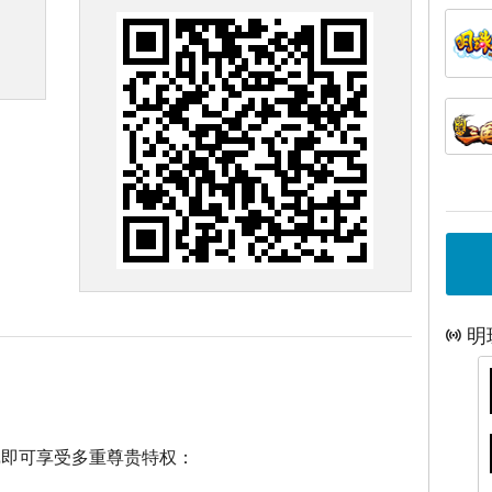
明
戏即可享受多重尊贵特权：