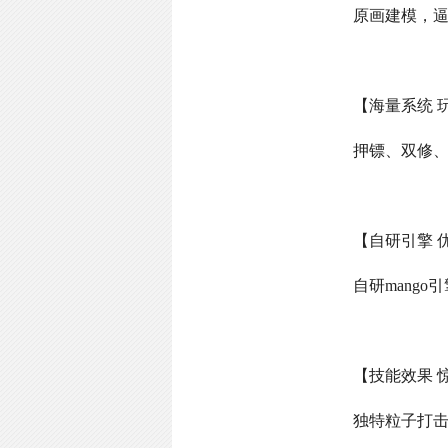
原画建模，
【海量系统 
押镖、双修
【自研引擎 
自研
mango
引
【技能效果 
独特粒子打