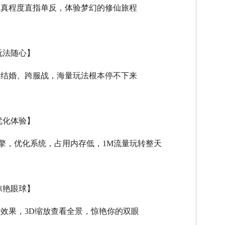
逼真程度直指单反，体验梦幻的修仙旅程
玩法随心】
、结婚、跨服战，海量玩法根本停不下来
优化体验】
擎，优化系统，占用内存低，
1M
流量玩转整天
惊艳眼球】
击效果，
3D
缩放查看全景，惊艳你的双眼