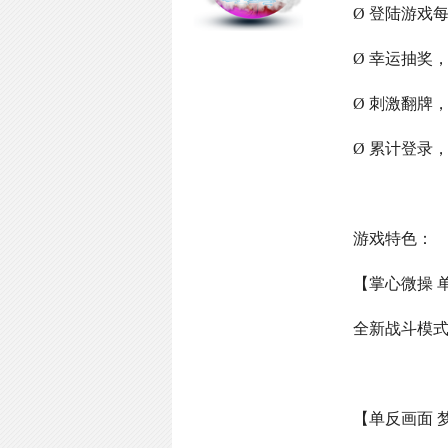
Ø 登陆游戏
Ø 幸运抽奖
Ø 刺激翻牌
Ø 累计登录
游戏特色：
【掌心微操 
全新战斗模
【单反画面 