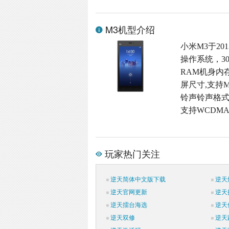
M3机型介绍
小米M3于201
操作系统，3
RAM机身内存
屏尺寸,支持M
铃声铃声格式,4
支持WCDMA
玩家热门关注
逆天简体中文版下载
逆天
逆天官网更新
逆天
逆天擂台海选
逆天
逆天双修
逆天