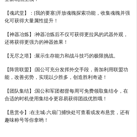
【魂武堂】：
[
我的要塞
]
开放魂魄探索功能，收集魂魄并强
化可获得大量属性提升！
【神器冶炼】
:
神器冶炼后不仅可获得更拉风的武器外观，
还将获得更强力的神器效果！
【无尽之塔】
:
展示生存能力和战斗技巧的极限挑战。
【阵营联盟】
:
国公可充分发挥外交手段，善加利用联盟功
能，改善劣势，实现以少胜多，创造胜利奇迹！
【团队集结】
:
国公和军团都督每周可免费领取集结令，在
合适的时机使用集结令更容易获得团战优胜哦！
【悬赏令】
:
在主城
-
六扇门捕快处可查看或发布悬赏，还有
趣味称号等你拿哟！