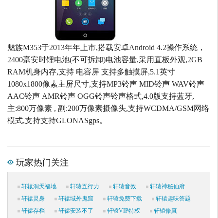
魅族M353于2013年年上市,搭载安卓Android 4.2操作系统，
2400毫安时锂电池(不可拆卸)电池容量,采用直板外观,2GB
RAM机身内存,支持 电容屏 支持多触摸屏,5.1英寸
1080x1800像素主屏尺寸,支持MP3铃声 MID铃声 WAV铃声
AAC铃声 AMR铃声 OGG铃声铃声格式,4.0版支持蓝牙,
主:800万像素 , 副:200万像素摄像头,支持WCDMA/GSM网络
模式,支持支持GLONASgps。
玩家热门关注
轩辕洞天福地
轩辕五行力
轩辕音效
轩辕神秘仙府
轩辕灵身
轩辕域外鬼窟
轩辕免费下载
轩辕趣味答题
轩辕存档
轩辕安装不了
轩辕VIP特权
轩辕修真