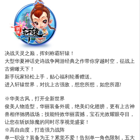
决战天灵之巅，挥剑称霸轩辕！
大型华夏神话史诗战争网游经典之作带你穿越时空，征战上
古俯瞰天下！
新手玩家轻松上手，贴心福利轮番赠送。
进入轩辕世界，对抗上古强敌，想您所想，如您所愿!
※华美古风，打开全新世界
俊美人物造型，华丽装备外观，绝美幻化翅膀，更有上古神
兽相伴驰骋战场；技能特效华丽震撼，宝石光效耀眼夺目，
让您在斩妖除魔的同时尽享视觉盛宴！
※高自由度，打造强力战阵
单一职业？装备为王？累觉不爱！告别单一角色限制，五大