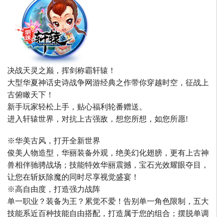
决战天灵之巅，挥剑称霸轩辕！
大型华夏神话史诗战争网游经典之作带你穿越时空，征战上
古俯瞰天下！
新手玩家轻松上手，贴心福利轮番赠送。
进入轩辕世界，对抗上古强敌，想您所想，如您所愿!
※华美古风，打开全新世界
俊美人物造型，华丽装备外观，绝美幻化翅膀，更有上古神
兽相伴驰骋战场；技能特效华丽震撼，宝石光效耀眼夺目，
让您在斩妖除魔的同时尽享视觉盛宴！
※高自由度，打造强力战阵
单一职业？装备为王？累觉不爱！告别单一角色限制，五大
技能系近百种技能自由搭配，打造属于您的组合；摆脱单调