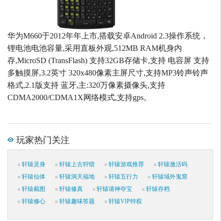
华为M660于2012年年上市,搭载安卓Android 2.3操作系统，
锂电池电池容量,采用直板外观,512MB RAM机身内
存,MicroSD (TransFlash) 支持32GB存储卡,支持 电容屏 支持
多触摸屏,3.2英寸 320x480像素主屏尺寸,支持MP3铃声铃声
格式,2.1版支持 蓝牙,主:320万像素摄像头,支持
CDMA2000/CDMA1X网络模式,支持gps。
玩家热门关注
轩辕灵身
轩辕上古狩猎
轩辕游戏推荐
轩辕激活码
轩辕仙体
轩辕洞天福地
轩辕五行力
轩辕域外鬼窟
轩辕截图
轩辕修真
轩辕请神夺宝
轩辕存档
轩辕修心
轩辕趣味答题
轩辕VIP特权