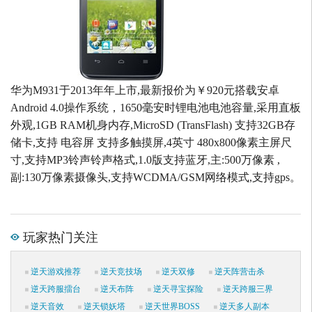
华为M931于2013年年上市,最新报价为￥920元搭载安卓
Android 4.0操作系统，1650毫安时锂电池电池容量,采用直板
外观,1GB RAM机身内存,MicroSD (TransFlash) 支持32GB存
储卡,支持 电容屏 支持多触摸屏,4英寸 480x800像素主屏尺
寸,支持MP3铃声铃声格式,1.0版支持蓝牙,主:500万像素 ,
副:130万像素摄像头,支持WCDMA/GSM网络模式,支持gps。
玩家热门关注
逆天游戏推荐
逆天竞技场
逆天双修
逆天阵营击杀
逆天跨服擂台
逆天布阵
逆天寻宝探险
逆天跨服三界
逆天音效
逆天锁妖塔
逆天世界BOSS
逆天多人副本