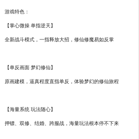
游戏特色：
【掌心微操 单指逆天】
全新战斗模式，一指释放大招，修仙修魔易如反掌
【单反画面 梦幻修仙】
原画建模，逼真程度直指单反，体验梦幻的修仙旅程
【海量系统 玩法随心】
押镖、双修、结婚、跨服战，海量玩法根本停不下来