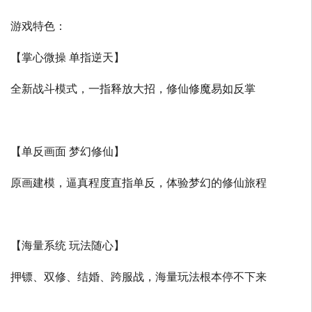
游戏特色：
【掌心微操 单指逆天】
全新战斗模式，一指释放大招，修仙修魔易如反掌
【单反画面 梦幻修仙】
原画建模，逼真程度直指单反，体验梦幻的修仙旅程
【海量系统 玩法随心】
押镖、双修、结婚、跨服战，海量玩法根本停不下来