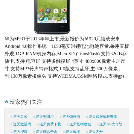
华为M931于2013年年上市,最新报价为￥920元搭载安卓
Android 4.0操作系统，1650毫安时锂电池电池容量,采用直板
外观,1GB RAM机身内存,MicroSD (TransFlash) 支持32GB存
储卡,支持 电容屏 支持多触摸屏,4英寸 480x800像素主屏尺
寸,支持MP3铃声铃声格式,1.0版支持蓝牙,主:500万像素 ,
副:130万像素摄像头,支持WCDMA/GSM网络模式,支持gps。
玩家热门关注
逆天音效
逆天宠魂塔
逆天锁妖塔
逆天跨服疯狂赛跑
逆天激活码
逆天免费下载
逆天怪物攻城
逆天AB大作战
逆天押镖
逆天阵营击杀
逆天截图
逆天内丹