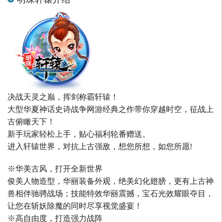
决战天灵之巅，挥剑称霸轩辕！
大型华夏神话史诗战争网游经典之作带你穿越时空，征战上
古俯瞰天下！
新手玩家轻松上手，贴心福利轮番赠送。
进入轩辕世界，对抗上古强敌，想您所想，如您所愿!
※华美古风，打开全新世界
俊美人物造型，华丽装备外观，绝美幻化翅膀，更有上古神
兽相伴驰骋战场；技能特效华丽震撼，宝石光效耀眼夺目，
让您在斩妖除魔的同时尽享视觉盛宴！
※高自由度，打造强力战阵