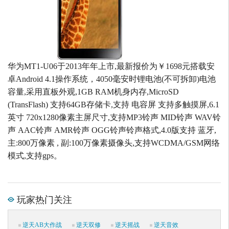
华为MT1-U06于2013年年上市,最新报价为￥1698元搭载安
卓Android 4.1操作系统，4050毫安时锂电池(不可拆卸)电池
容量,采用直板外观,1GB RAM机身内存,MicroSD
(TransFlash) 支持64GB存储卡,支持 电容屏 支持多触摸屏,6.1
英寸 720x1280像素主屏尺寸,支持MP3铃声 MID铃声 WAV铃
声 AAC铃声 AMR铃声 OGG铃声铃声格式,4.0版支持 蓝牙,
主:800万像素 , 副:100万像素摄像头,支持WCDMA/GSM网络
模式,支持gps。
玩家热门关注
逆天AB大作战
逆天双修
逆天摇战
逆天音效