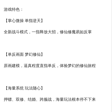
游戏特色：
【掌心微操 单指逆天】
全新战斗模式，一指释放大招，修仙修魔易如反掌
【单反画面 梦幻修仙】
原画建模，逼真程度直指单反，体验梦幻的修仙旅程
【海量系统 玩法随心】
押镖、双修、结婚、跨服战，海量玩法根本停不下来