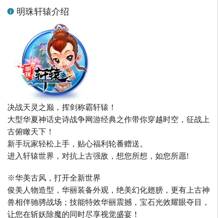
明珠轩辕介绍
决战天灵之巅，挥剑称霸轩辕！
大型华夏神话史诗战争网游经典之作带你穿越时空，征战上
古俯瞰天下！
新手玩家轻松上手，贴心福利轮番赠送。
进入轩辕世界，对抗上古强敌，想您所想，如您所愿!
※华美古风，打开全新世界
俊美人物造型，华丽装备外观，绝美幻化翅膀，更有上古神
兽相伴驰骋战场；技能特效华丽震撼，宝石光效耀眼夺目，
让您在斩妖除魔的同时尽享视觉盛宴！