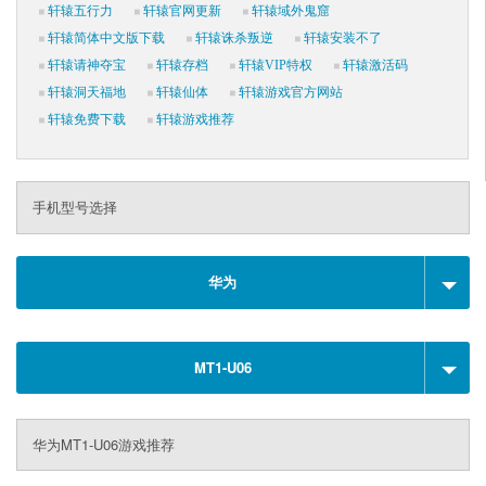
轩辕五行力
轩辕官网更新
轩辕域外鬼窟
轩辕简体中文版下载
轩辕诛杀叛逆
轩辕安装不了
轩辕请神夺宝
轩辕存档
轩辕VIP特权
轩辕激活码
轩辕洞天福地
轩辕仙体
轩辕游戏官方网站
轩辕免费下载
轩辕游戏推荐
手机型号选择
华为
MT1-U06
华为MT1-U06游戏推荐