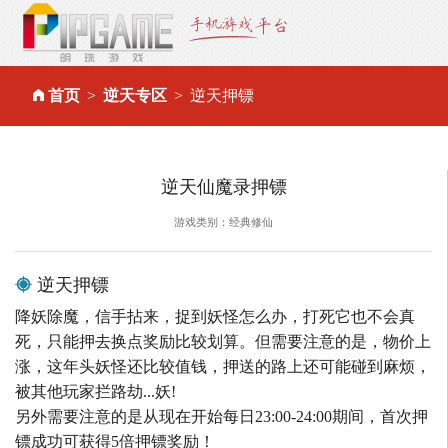
首页
逆天专区
逆天押镖
逆天仙魔录押镖
游戏类别：经典修仙
逆天押镖
降妖除魔，信手拈来，捉到妖怪怎么办，打死它也不会真
死，只能押去换点奖励比较划算。但需要注意的是，物价上
涨，这年头妖怪还比较值钱，押送的路上还可能碰到麻烦，
被其他玩家拦路劫...妖!
另外需要注意的是从现在开始每日23:00-24:00期间，首次押
镖成功可获得5倍押镖奖励！