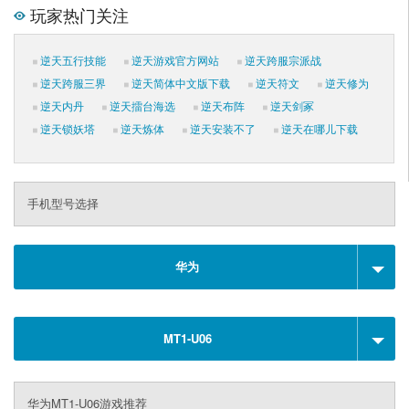
玩家热门关注
逆天五行技能
逆天游戏官方网站
逆天跨服宗派战
逆天跨服三界
逆天简体中文版下载
逆天符文
逆天修为
逆天内丹
逆天擂台海选
逆天布阵
逆天剑冢
逆天锁妖塔
逆天炼体
逆天安装不了
逆天在哪儿下载
手机型号选择
华为
MT1-U06
华为MT1-U06游戏推荐