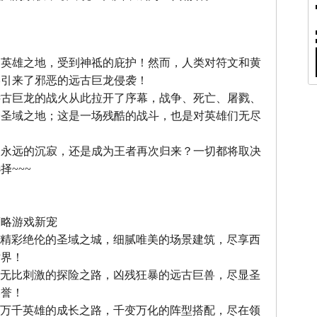
』
，英雄之地，受到神祗的庇护！然而，人类对符文和黄
终引来了邪恶的远古巨龙侵袭！
远古巨龙的战火从此拉开了序幕，战争、死亡、屠戮、
个圣域之地；这是一场残酷的战斗，也是对英雄们无尽
中永远的沉寂，还是成为王者再次归来？一切都将取决
择~~~
』
策略游戏新宠
--精彩绝伦的圣域之城，细腻唯美的场景建筑，尽享西
世界！
--无比刺激的探险之路，凶残狂暴的远古巨兽，尽显圣
美誉！
--万千英雄的成长之路，千变万化的阵型搭配，尽在领