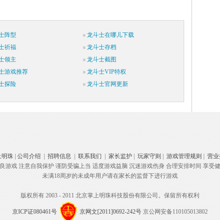
士阵型
龙斗士在哪儿下载
士祈福
龙斗士存档
士领主
龙斗士截图
士游戏推荐
龙斗士VIP特权
士探险
龙斗士官网更新
上明珠
|
公司介绍
|
招聘信息
|
联系我们
|
家长监护
|
玩家守则
|
游戏管理规则
|
营业
良游戏 注意自我保护 谨防受骗上当 适度游戏益脑 沉迷游戏伤身 合理安排时间 享受
未满18周岁的未成年用户请在家长的监督下进行游戏
版权所有 2003 - 2011 北京掌上明珠科技股份有限公司。保留所有权利
京ICP证080461号
京网文[2011]0692-242号
京公网安备110105013802