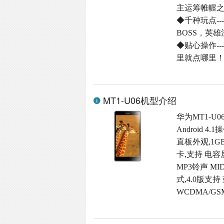
主运筹帷幄
◆千种玩点-
BOSS，英
◆贴心操作-
里就点哪里
MT1-U06机型介绍
华为MT1-U
Android 
直板外观,1GB 
卡,支持 电容屏
MP3铃声 M
式,4.0版支持
WCDMA/G