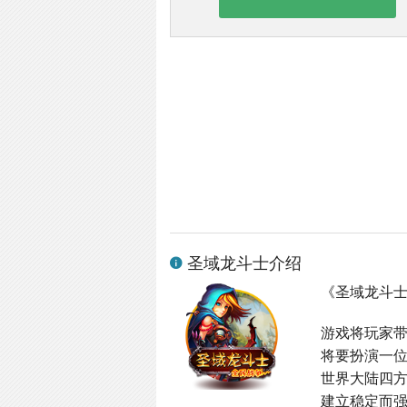
圣域龙斗士介绍
《圣域龙斗
游戏将玩家
将要扮演一
世界大陆四
建立稳定而