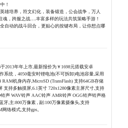
之中！
--英雄培养，符文幻化，装备锻造，公会战争，万人
雄注魂，跨服之战….丰富多样的玩法共筑策略手游！
--全自动的战斗回合，更贴心的按键布局，让你想点哪
！
06于2013年年上市,最新报价为￥1698元搭载安卓
4.1操作系统，4050毫安时锂电池(不可拆卸)电池容量,采用
RAM机身内存,MicroSD (TransFlash) 支持64GB存储
 支持多触摸屏,6.1英寸 720x1280像素主屏尺寸,支持
ID铃声 WAV铃声 AAC铃声 AMR铃声 OGG铃声铃声格
 蓝牙,主:800万像素 , 副:100万像素摄像头,支持
SM网络模式,支持gps。