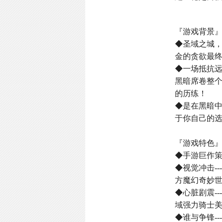
『游戏背景
◆圣域之城
金的贪欲最
◆一场抵抗
黑暗席卷整
的历练！
◆是在黑暗
于你自己的选
『游戏特色
◆手游巨作
◆视觉冲击-
方魔幻奇妙
◆心脏剧震-
域强力骑士
◆谁与争锋-