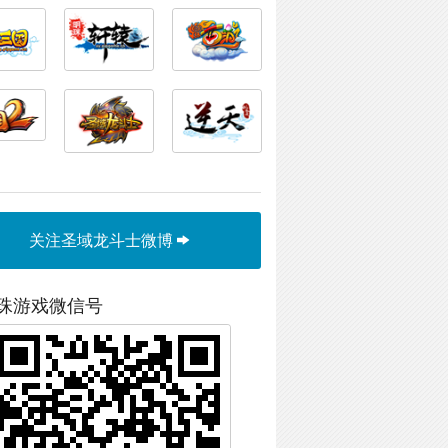
关注圣域龙斗士微博
珠游戏微信号