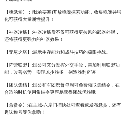
【魂武堂】：
[
我的要塞
]
开放魂魄探索功能，收集魂魄并强
化可获得大量属性提升！
【神器冶炼】
:
神器冶炼后不仅可获得更拉风的武器外观，
还将获得更强力的神器效果！
【无尽之塔】
:
展示生存能力和战斗技巧的极限挑战。
【阵营联盟】
:
国公可充分发挥外交手段，善加利用联盟功
能，改善劣势，实现以少胜多，创造胜利奇迹！
【团队集结】
:
国公和军团都督每周可免费领取集结令，在
合适的时机使用集结令更容易获得团战优胜哦！
【悬赏令】
:
在主城
-
六扇门捕快处可查看或发布悬赏，还有
趣味称号等你拿哟！