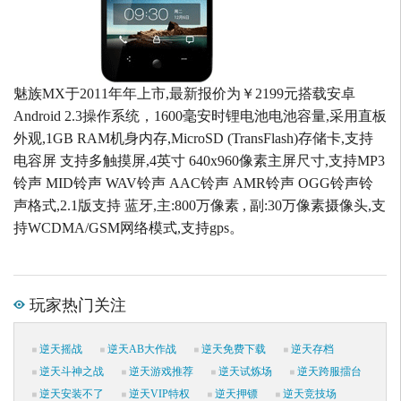
魅族MX于2011年年上市,最新报价为￥2199元搭载安卓
Android 2.3操作系统，1600毫安时锂电池电池容量,采用直板
外观,1GB RAM机身内存,MicroSD (TransFlash)存储卡,支持
电容屏 支持多触摸屏,4英寸 640x960像素主屏尺寸,支持MP3
铃声 MID铃声 WAV铃声 AAC铃声 AMR铃声 OGG铃声铃
声格式,2.1版支持 蓝牙,主:800万像素 , 副:30万像素摄像头,支
持WCDMA/GSM网络模式,支持gps。
玩家热门关注
逆天摇战
逆天AB大作战
逆天免费下载
逆天存档
逆天斗神之战
逆天游戏推荐
逆天试炼场
逆天跨服擂台
逆天安装不了
逆天VIP特权
逆天押镖
逆天竞技场