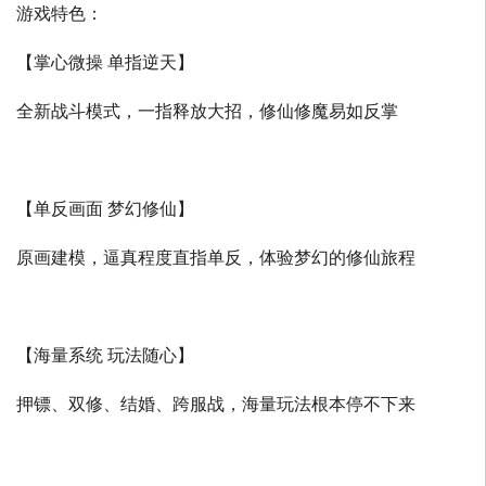
游戏特色：
【掌心微操 单指逆天】
全新战斗模式，一指释放大招，修仙修魔易如反掌
【单反画面 梦幻修仙】
原画建模，逼真程度直指单反，体验梦幻的修仙旅程
【海量系统 玩法随心】
押镖、双修、结婚、跨服战，海量玩法根本停不下来