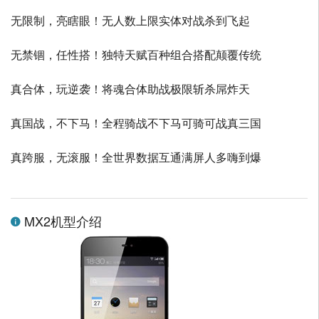
无限制，亮瞎眼！无人数上限实体对战杀到飞起
无禁锢，任性搭！独特天赋百种组合搭配颠覆传统
真合体，玩逆袭！将魂合体助战极限斩杀屌炸天
真国战，不下马！全程骑战不下马可骑可战真三国
真跨服，无滚服！全世界数据互通满屏人多嗨到爆
MX2机型介绍