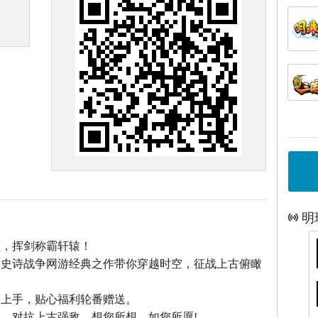
明
巅，挥剑称霸轩辕！
话史诗战争网游经典之作带你穿越时空，征战上古俯瞰
松上手，贴心福利轮番赠送。
，对抗上古强敌，想您所想，如您所愿!