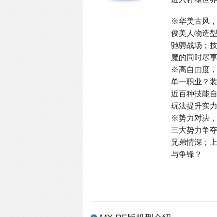
※华美古风
俊美人物造
驰骋战场；
魔的同时尽
※高自由度
单一职业？
近百种技能
玩法提升实
※势力对决
三大势力争
兄弟情深；
与争锋？