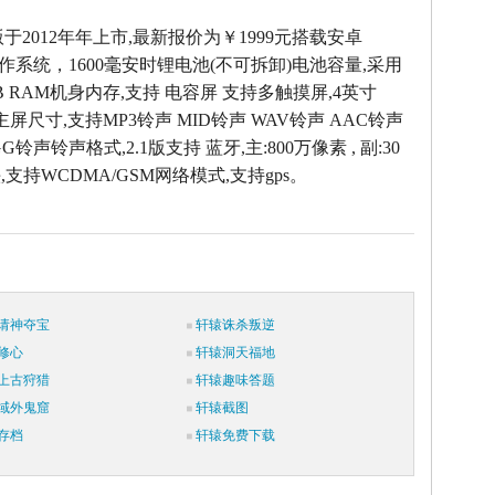
版于2012年年上市,最新报价为￥1999元搭载安卓
2.3操作系统，1600毫安时锂电池(不可拆卸)电池容量,采用
B RAM机身内存,支持 电容屏 支持多触摸屏,4英寸
素主屏尺寸,支持MP3铃声 MID铃声 WAV铃声 AAC铃声
G铃声铃声格式,2.1版支持 蓝牙,主:800万像素 , 副:30
支持WCDMA/GSM网络模式,支持gps。
请神夺宝
轩辕诛杀叛逆
修心
轩辕洞天福地
上古狩猎
轩辕趣味答题
域外鬼窟
轩辕截图
存档
轩辕免费下载