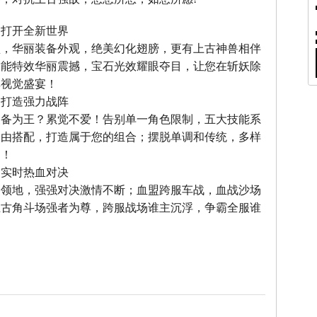
，打开全新世界
型，华丽装备外观，绝美幻化翅膀，更有上古神兽相伴
技能特效华丽震撼，宝石光效耀眼夺目，让您在斩妖除
享视觉盛宴！
，打造强力战阵
装备为王？累觉不爱！告别单一角色限制，五大技能系
自由搭配，打造属于您的组合；摆脱单调和传统，多样
力！
，实时热血对决
夺领地，强强对决激情不断；血盟跨服车战，血战沙场
上古角斗场强者为尊，跨服战场谁主沉浮，争霸全服谁