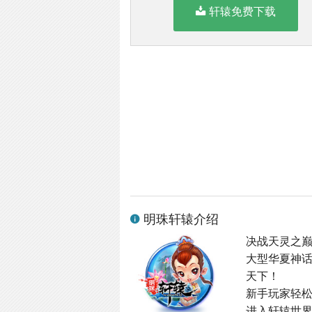
轩辕免费下载
明珠轩辕介绍
决战天灵之
大型华夏神
天下！
新手玩家轻
进入轩辕世界