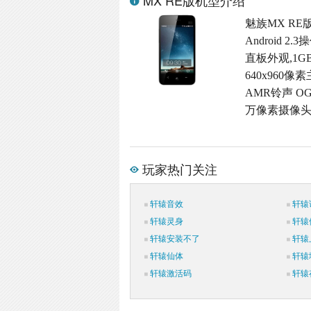
MX RE版机型介绍
魅族MX RE
Android 
直板外观,1G
640x960像
AMR铃声 OG
万像素摄像头,
玩家热门关注
轩辕音效
轩辕
轩辕灵身
轩辕
轩辕安装不了
轩辕
轩辕仙体
轩辕
轩辕激活码
轩辕