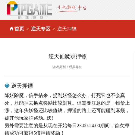
首页
逆天专区
逆天押镖
逆天仙魔录押镖
游戏类别：经典修仙
逆天押镖
降妖除魔，信手拈来，捉到妖怪怎么办，打死它也不会真
死，只能押去换点奖励比较划算。但需要注意的是，物价上
涨，这年头妖怪还比较值钱，押送的路上还可能碰到麻烦，
被其他玩家拦路劫...妖!
另外需要注意的是从现在开始每日23:00-24:00期间，首次押
镖成功可获得5倍押镖奖励！