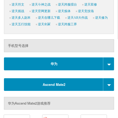
逆天符文
逆天斗神之战
逆天跨服擂台
逆天双修
逆天摇战
逆天官网更新
逆天炼体
逆天竞技场
逆天多人副本
逆天在哪儿下载
逆天AB大作战
逆天修为
逆天五行技能
逆天剑冢
逆天跨服三界
手机型号选择
华为
Ascend Mate2
华为Ascend Mate2游戏推荐