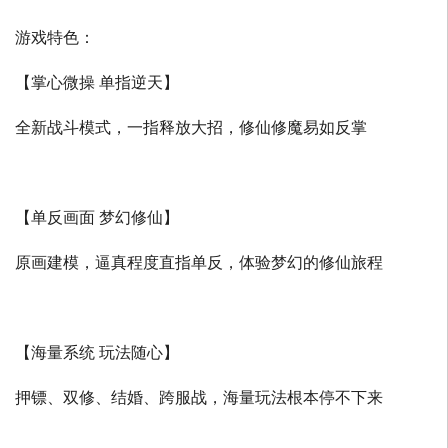
游戏特色：
【掌心微操 单指逆天】
全新战斗模式，一指释放大招，修仙修魔易如反掌
【单反画面 梦幻修仙】
原画建模，逼真程度直指单反，体验梦幻的修仙旅程
【海量系统 玩法随心】
押镖、双修、结婚、跨服战，海量玩法根本停不下来