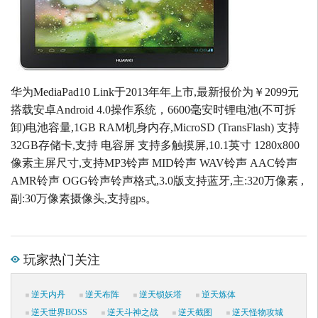
华为MediaPad10 Link于2013年年上市,最新报价为￥2099元
搭载安卓Android 4.0操作系统，6600毫安时锂电池(不可拆
卸)电池容量,1GB RAM机身内存,MicroSD (TransFlash) 支持
32GB存储卡,支持 电容屏 支持多触摸屏,10.1英寸 1280x800
像素主屏尺寸,支持MP3铃声 MID铃声 WAV铃声 AAC铃声
AMR铃声 OGG铃声铃声格式,3.0版支持蓝牙,主:320万像素 ,
副:30万像素摄像头,支持gps。
玩家热门关注
逆天内丹
逆天布阵
逆天锁妖塔
逆天炼体
逆天世界BOSS
逆天斗神之战
逆天截图
逆天怪物攻城