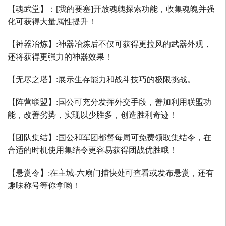
【魂武堂】：
[
我的要塞
]
开放魂魄探索功能，收集魂魄并强
化可获得大量属性提升！
【神器冶炼】
:
神器冶炼后不仅可获得更拉风的武器外观，
还将获得更强力的神器效果！
【无尽之塔】
:
展示生存能力和战斗技巧的极限挑战。
【阵营联盟】
:
国公可充分发挥外交手段，善加利用联盟功
能，改善劣势，实现以少胜多，创造胜利奇迹！
【团队集结】
:
国公和军团都督每周可免费领取集结令，在
合适的时机使用集结令更容易获得团战优胜哦！
【悬赏令】
:
在主城
-
六扇门捕快处可查看或发布悬赏，还有
趣味称号等你拿哟！