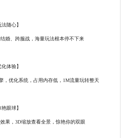
玩法随心】
、结婚、跨服战，海量玩法根本停不下来
优化体验】
擎，优化系统，占用内存低，
1M
流量玩转整天
惊艳眼球】
击效果，
3D
缩放查看全景，惊艳你的双眼