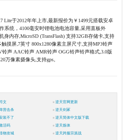
ad7 Lite于2012年年上市,最新报价为￥1499元搭载安卓
 4.1操作系统，4100毫安时锂电池电池容量,采用直板外
机身内存,MicroSD (TransFlash) 支持32GB存储卡,支持
触摸屏,7英寸 800x1280像素主屏尺寸,支持MP3铃声
AV铃声 AAC铃声 AMR铃声 OGG铃声铃声格式,3.0版
320万像素摄像头,支持gps。
符文
逆天官网更新
阵营击杀
逆天剑冢
安装不了
逆天简体中文版下载
激活码
逆天炼体
怪物攻城
逆天跨服宗派战