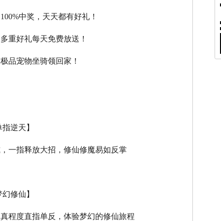
，100%中奖，天天都有好礼！
，多重好礼每天免费放送！
，极品宠物坐骑领回家！
单指逆天】
式，一指释放大招，修仙修魔易如反掌
梦幻修仙】
逼真程度直指单反，体验梦幻的修仙旅程