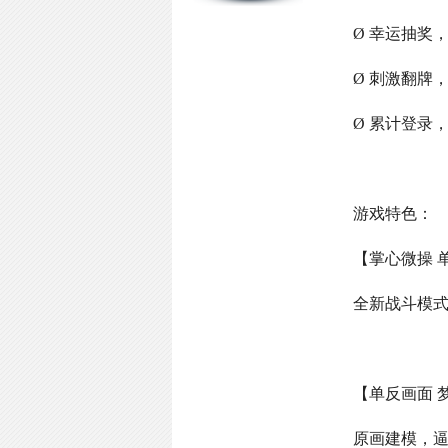
Ø 幸运抽奖
Ø 刺激翻牌
Ø 累计登录
游戏特色：
【掌心微操 
全新战斗模
【单反画面 
原画建模，