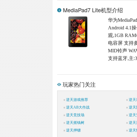
MediaPad7 Lite机型介绍
华为MediaP
Android
观,1GB RAM
电容屏 支持多
MID铃声 W
支持蓝牙,主:
玩家热门关注
逆天游戏推荐
逆天
逆天AB大作战
逆天
逆天竞技场
逆天
逆天摇钱树
逆天
逆天押镖
逆天