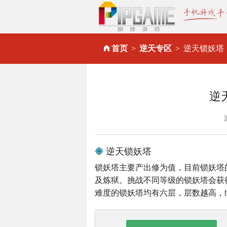
首页
逆天专区
逆天锁妖塔
逆
逆天锁妖塔
锁妖塔主要产出修为值，目前锁妖塔
及炼狱。挑战不同等级的锁妖塔会获
难度的锁妖塔均有六层，层数越高，b