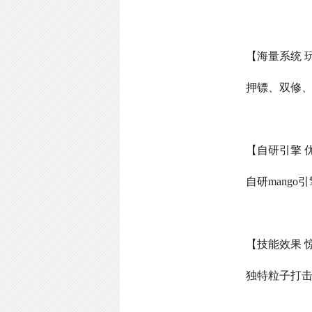
【海量系统 
押镖、双修
【自研引擎 
自研
mango
引
【技能效果 
独特粒子打