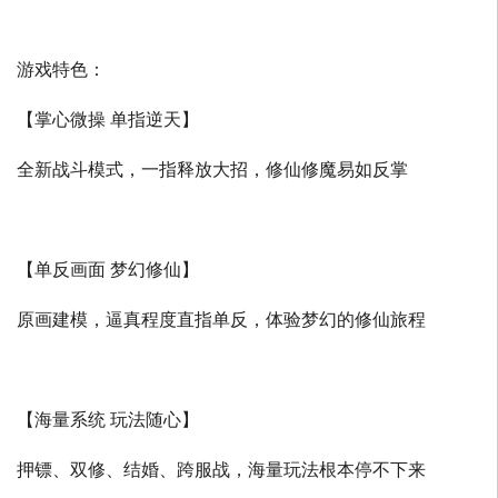
游戏特色：
【掌心微操 单指逆天】
全新战斗模式，一指释放大招，修仙修魔易如反掌
【单反画面 梦幻修仙】
原画建模，逼真程度直指单反，体验梦幻的修仙旅程
【海量系统 玩法随心】
押镖、双修、结婚、跨服战，海量玩法根本停不下来