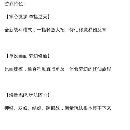
游戏特色：
【掌心微操 单指逆天】
全新战斗模式，一指释放大招，修仙修魔易如反掌
【单反画面 梦幻修仙】
原画建模，逼真程度直指单反，体验梦幻的修仙旅程
【海量系统 玩法随心】
押镖、双修、结婚、跨服战，海量玩法根本停不下来