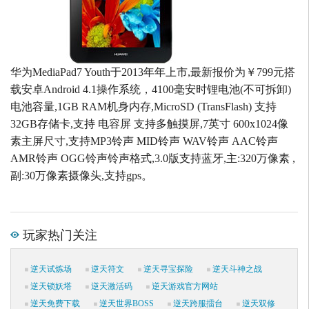
华为MediaPad7 Youth于2013年年上市,最新报价为￥799元搭
载安卓Android 4.1操作系统，4100毫安时锂电池(不可拆卸)
电池容量,1GB RAM机身内存,MicroSD (TransFlash) 支持
32GB存储卡,支持 电容屏 支持多触摸屏,7英寸 600x1024像
素主屏尺寸,支持MP3铃声 MID铃声 WAV铃声 AAC铃声
AMR铃声 OGG铃声铃声格式,3.0版支持蓝牙,主:320万像素 ,
副:30万像素摄像头,支持gps。
玩家热门关注
逆天试炼场
逆天符文
逆天寻宝探险
逆天斗神之战
逆天锁妖塔
逆天激活码
逆天游戏官方网站
逆天免费下载
逆天世界BOSS
逆天跨服擂台
逆天双修