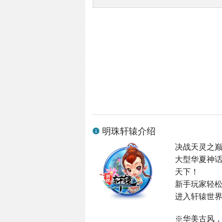
明珠轩辕介绍
决战天灵之
大型华夏神
天下！
新手玩家轻
进入轩辕世界
※华美古风