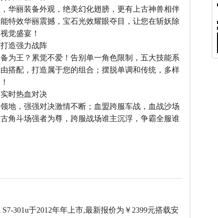
型，华丽装备外观，绝美幻化翅膀，更有上古神兽相伴
技能特效华丽震撼，宝石光效耀眼夺目，让您在斩妖除
享视觉盛宴！
，打造强力战阵
装备为王？累觉不爱！告别单一角色限制，五大技能系
自由搭配，打造属于您的组合；摆脱单调和传统，多样
力！
，实时热血对决
夺领地，强强对决激情不断；血盟跨服车战，血战沙场
上古角斗场强者为尊，跨服战场谁主沉浮，争霸全服谁
ad S7-301u于2012年年上市,最新报价为￥2399元搭载安