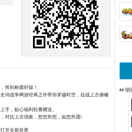
巅，挥剑称霸轩辕！
明
话史诗战争网游经典之作带你穿越时空，征战上古俯瞰
松上手，贴心福利轮番赠送。
，对抗上古强敌，想您所想，如您所愿!
，打开全新世界