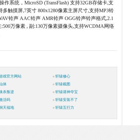
.2操作系统，MicroSD (TransFlash) 支持32GB存储卡,支
持多触摸屏,7英寸 800x1280像素主屏尺寸,支持MP3铃
WAV铃声 AAC铃声 AMR铃声 OGG铃声铃声格式,2.1
:500万像素 , 副:130万像素摄像头,支持WCDMA网络
。
游戏官方网站
轩辕修心
仙体
轩辕截图
诛杀叛逆
轩辕请神夺宝
激活码
轩辕安装不了
洞天福地
轩辕五行力