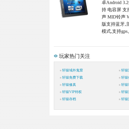
卓Android 3
持 电容屏 支
声 MID铃声 
版支持蓝牙,主
模式,支持gps
玩家热门关注
轩辕域外鬼窟
轩辕
轩辕免费下载
轩辕
轩辕修真
轩辕
轩辕VIP特权
轩辕
轩辕存档
轩辕