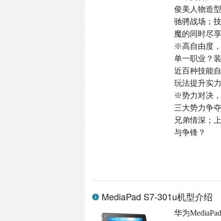
俊美人物造
驰骋战场；
魔的同时尽
※高自由度
单一职业？
近百种技能
玩法提升实
※势力对决
三大势力争
兄弟情深；
与争锋？
MediaPad S7-301u机型介绍
华为MediaP