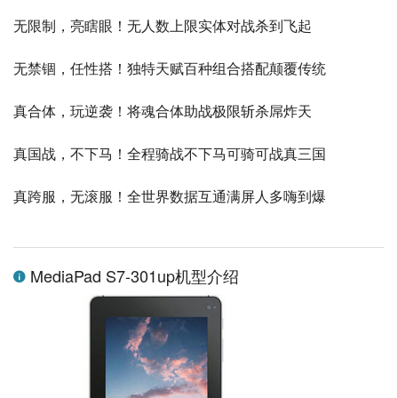
无限制，亮瞎眼！无人数上限实体对战杀到飞起
无禁锢，任性搭！独特天赋百种组合搭配颠覆传统
真合体，玩逆袭！将魂合体助战极限斩杀屌炸天
真国战，不下马！全程骑战不下马可骑可战真三国
真跨服，无滚服！全世界数据互通满屏人多嗨到爆
MediaPad S7-301up机型介绍