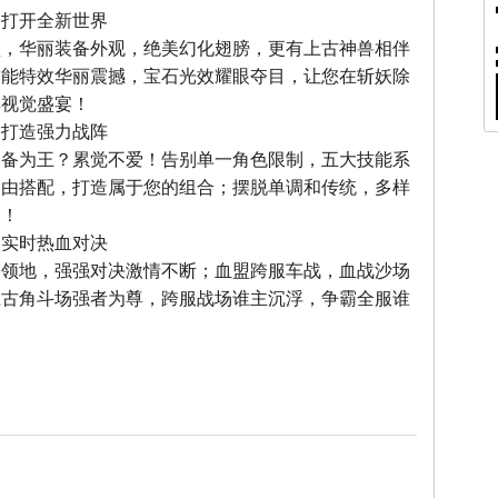
，打开全新世界
型，华丽装备外观，绝美幻化翅膀，更有上古神兽相伴
技能特效华丽震撼，宝石光效耀眼夺目，让您在斩妖除
享视觉盛宴！
，打造强力战阵
装备为王？累觉不爱！告别单一角色限制，五大技能系
自由搭配，打造属于您的组合；摆脱单调和传统，多样
力！
，实时热血对决
夺领地，强强对决激情不断；血盟跨服车战，血战沙场
上古角斗场强者为尊，跨服战场谁主沉浮，争霸全服谁