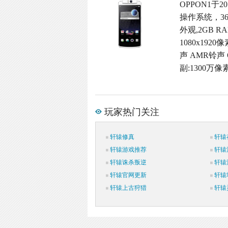
OPPON1于2
操作系统，3
外观,2GB 
1080x192
声 AMR铃声 
副:1300万像
玩家热门关注
轩辕修真
轩辕
轩辕游戏推荐
轩辕
轩辕诛杀叛逆
轩辕
轩辕官网更新
轩辕
轩辕上古狩猎
轩辕