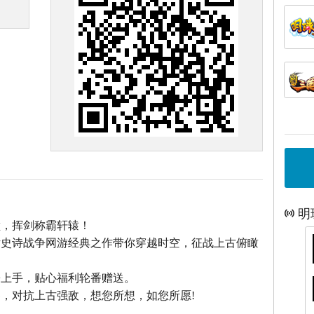
明
巅，挥剑称霸轩辕！
话史诗战争网游经典之作带你穿越时空，征战上古俯瞰
松上手，贴心福利轮番赠送。
，对抗上古强敌，想您所想，如您所愿!