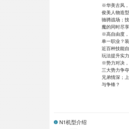
※华美古风
俊美人物造
驰骋战场；
魔的同时尽
※高自由度
单一职业？
近百种技能
玩法提升实
※势力对决
三大势力争
兄弟情深；
与争锋？
N1机型介绍