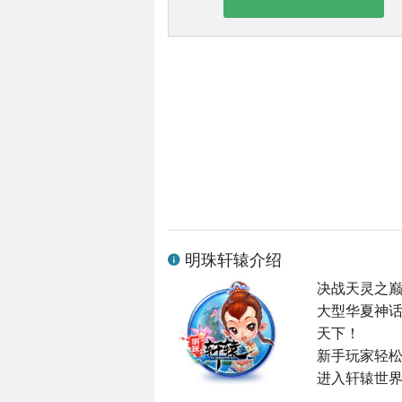
明珠轩辕介绍
决战天灵之
大型华夏神
天下！
新手玩家轻
进入轩辕世界