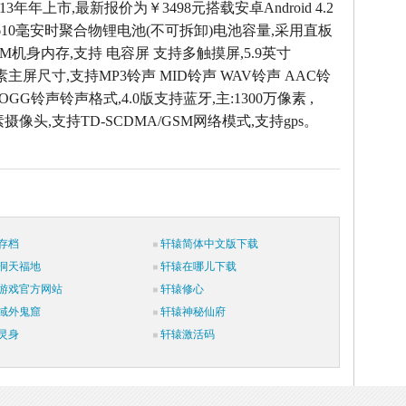
013年年上市,最新报价为￥3498元搭载安卓Android 4.2
610毫安时聚合物锂电池(不可拆卸)电池容量,采用直板
RAM机身内存,支持 电容屏 支持多触摸屏,5.9英寸
0像素主屏尺寸,支持MP3铃声 MID铃声 WAV铃声 AAC铃
OGG铃声铃声格式,4.0版支持蓝牙,主:1300万像素 ,
素摄像头,支持TD-SCDMA/GSM网络模式,支持gps。
存档
轩辕简体中文版下载
洞天福地
轩辕在哪儿下载
游戏官方网站
轩辕修心
域外鬼窟
轩辕神秘仙府
灵身
轩辕激活码