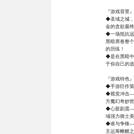
『游戏背景
◆圣域之城
金的贪欲最
◆一场抵抗
黑暗席卷整
的历练！
◆是在黑暗
于你自己的选
『游戏特色
◆手游巨作
◆视觉冲击-
方魔幻奇妙
◆心脏剧震-
域强力骑士
◆谁与争锋-
主运筹帷幄