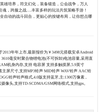
--英雄培养，符文幻化，装备锻造，公会战争，万人
雄注魂，跨服之战….丰富多样的玩法共筑策略手游！
--全自动的战斗回合，更贴心的按键布局，让你想点哪
！
ns于2013年年上市,最新报价为￥3498元搭载安卓Android
，3610毫安时聚合物锂电池(不可拆卸)电池容量,采用直
 RAM机身内存,支持 电容屏 支持多触摸屏,5.9英寸
0像素主屏尺寸,支持MP3铃声 MID铃声 WAV铃声 AAC铃
OGG铃声铃声格式,4.0版支持蓝牙,主:1300万像素 ,
素摄像头,支持TD-SCDMA/GSM网络模式,支持gps。