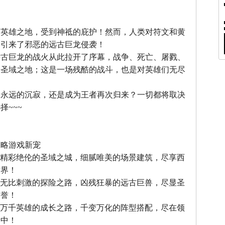
』
，英雄之地，受到神祗的庇护！然而，人类对符文和黄
终引来了邪恶的远古巨龙侵袭！
远古巨龙的战火从此拉开了序幕，战争、死亡、屠戮、
个圣域之地；这是一场残酷的战斗，也是对英雄们无尽
中永远的沉寂，还是成为王者再次归来？一切都将取决
择~~~
』
策略游戏新宠
--精彩绝伦的圣域之城，细腻唯美的场景建筑，尽享西
世界！
--无比刺激的探险之路，凶残狂暴的远古巨兽，尽显圣
美誉！
--万千英雄的成长之路，千变万化的阵型搭配，尽在领
之中！