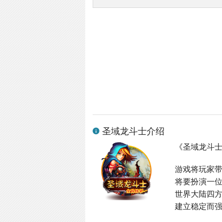
圣域龙斗士介绍
《圣域龙斗
游戏将玩家
将要扮演一
世界大陆四
建立稳定而