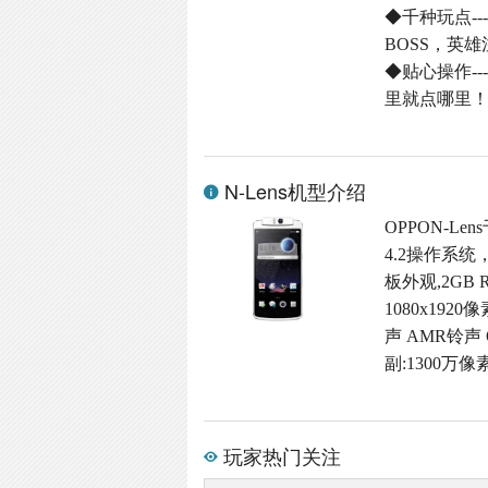
◆千种玩点-
BOSS，英
◆贴心操作-
里就点哪里
N-Lens机型介绍
OPPON-Le
4.2操作系统
板外观,2GB
1080x192
声 AMR铃声 
副:1300万像
玩家热门关注