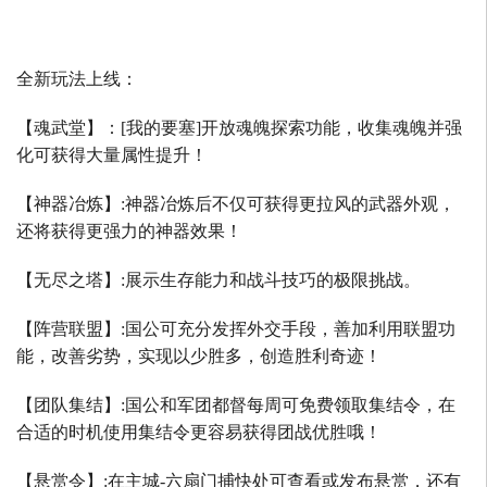
全新玩法上线：
【魂武堂】：
[
我的要塞
]
开放魂魄探索功能，收集魂魄并强
化可获得大量属性提升！
【神器冶炼】
:
神器冶炼后不仅可获得更拉风的武器外观，
还将获得更强力的神器效果！
【无尽之塔】
:
展示生存能力和战斗技巧的极限挑战。
【阵营联盟】
:
国公可充分发挥外交手段，善加利用联盟功
能，改善劣势，实现以少胜多，创造胜利奇迹！
【团队集结】
:
国公和军团都督每周可免费领取集结令，在
合适的时机使用集结令更容易获得团战优胜哦！
【悬赏令】
:
在主城
-
六扇门捕快处可查看或发布悬赏，还有