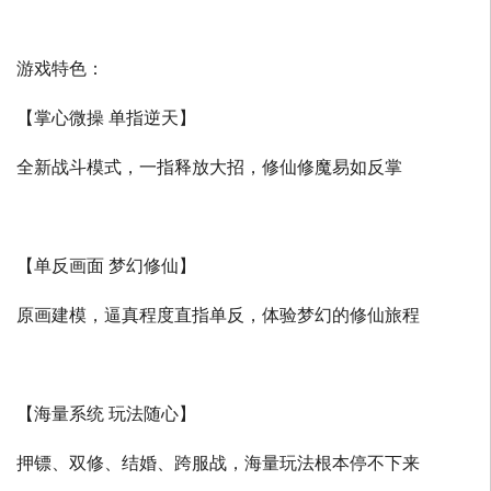
游戏特色：
【掌心微操 单指逆天】
全新战斗模式，一指释放大招，修仙修魔易如反掌
【单反画面 梦幻修仙】
原画建模，逼真程度直指单反，体验梦幻的修仙旅程
【海量系统 玩法随心】
押镖、双修、结婚、跨服战，海量玩法根本停不下来