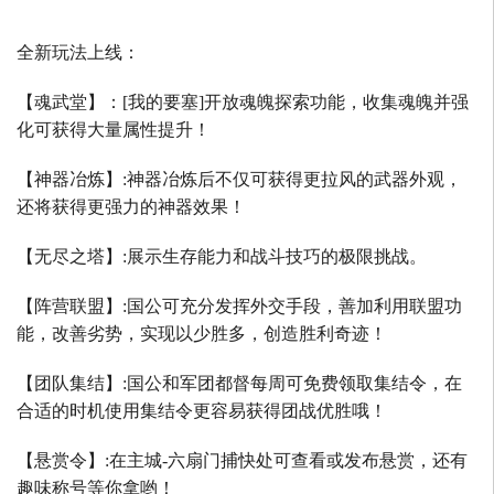
全新玩法上线：
【魂武堂】：
[
我的要塞
]
开放魂魄探索功能，收集魂魄并强
化可获得大量属性提升！
【神器冶炼】
:
神器冶炼后不仅可获得更拉风的武器外观，
还将获得更强力的神器效果！
【无尽之塔】
:
展示生存能力和战斗技巧的极限挑战。
【阵营联盟】
:
国公可充分发挥外交手段，善加利用联盟功
能，改善劣势，实现以少胜多，创造胜利奇迹！
【团队集结】
:
国公和军团都督每周可免费领取集结令，在
合适的时机使用集结令更容易获得团战优胜哦！
【悬赏令】
:
在主城
-
六扇门捕快处可查看或发布悬赏，还有
趣味称号等你拿哟！