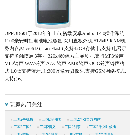
OPPOR601于2012年年上市,搭载安卓Android 4.0操作系统，
1100毫安时锂电池电池容量,采用直板外观,512MB RAM机
身内存,MicroSD (TransFlash) 支持32GB存储卡,支持 电容屏
支持多触摸屏,3英寸 320x480像素主屏尺寸,支持MP3铃声
MID铃声 WAV铃声 AAC铃声 AMR铃声 OGG铃声铃声格
式,1.0版支持蓝牙,主:300万像素摄像头,支持GSM网络模式,
支持gps。
玩家热门关注
三国2手机版
三国2金翎奖
三国2游戏官方网站
三国2三国2
三国2音效
三国2引擎
三国2什么时候出
三国2截图
三国2破解版
三国2官网
三国2官网更新