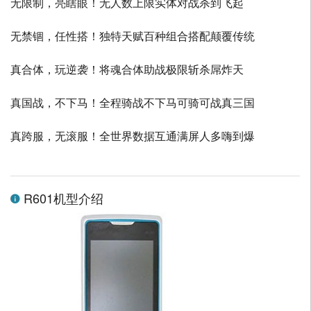
无限制，亮瞎眼！无人数上限实体对战杀到飞起
无禁锢，任性搭！独特天赋百种组合搭配颠覆传统
真合体，玩逆袭！将魂合体助战极限斩杀屌炸天
真国战，不下马！全程骑战不下马可骑可战真三国
真跨服，无滚服！全世界数据互通满屏人多嗨到爆
R601机型介绍