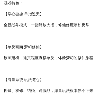
游戏特色：
【掌心微操 单指逆天】
全新战斗模式，一指释放大招，修仙修魔易如反掌
【单反画面 梦幻修仙】
原画建模，逼真程度直指单反，体验梦幻的修仙旅程
【海量系统 玩法随心】
押镖、双修、结婚、跨服战，海量玩法根本停不下来