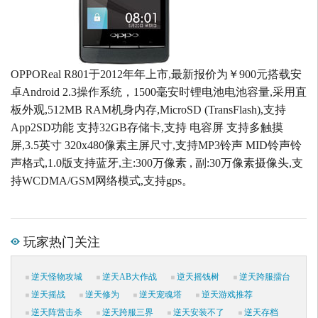
OPPOReal R801于2012年年上市,最新报价为￥900元搭载安
卓Android 2.3操作系统，1500毫安时锂电池电池容量,采用直
板外观,512MB RAM机身内存,MicroSD (TransFlash),支持
App2SD功能 支持32GB存储卡,支持 电容屏 支持多触摸
屏,3.5英寸 320x480像素主屏尺寸,支持MP3铃声 MID铃声铃
声格式,1.0版支持蓝牙,主:300万像素 , 副:30万像素摄像头,支
持WCDMA/GSM网络模式,支持gps。
玩家热门关注
逆天怪物攻城
逆天AB大作战
逆天摇钱树
逆天跨服擂台
逆天摇战
逆天修为
逆天宠魂塔
逆天游戏推荐
逆天阵营击杀
逆天跨服三界
逆天安装不了
逆天存档