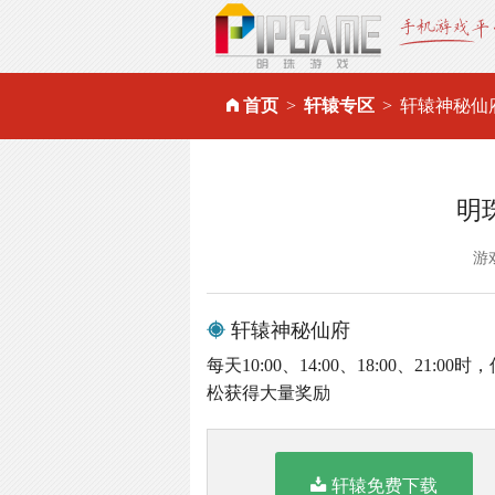
首页
轩辕专区
轩辕神秘仙
明
游
轩辕神秘仙府
每天10:00、14:00、18:00、
松获得大量奖励
轩辕免费下载