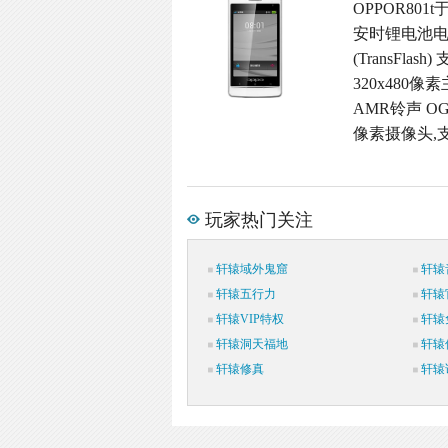
OPPOR801
安时锂电池电池
(TransFl
320x480像
AMR铃声 OG
像素摄像头,支
玩家热门关注
轩辕域外鬼窟
轩辕
轩辕五行力
轩辕
轩辕VIP特权
轩辕
轩辕洞天福地
轩辕
轩辕修真
轩辕