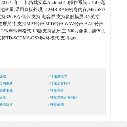
t于2012年年上市,搭载安卓Android 4.0操作系统，1500毫
容量,采用直板外观,512MB RAM机身内存,MicroSD
ash) 支持32GB存储卡,支持 电容屏 支持多触摸屏,3.5英寸
素主屏尺寸,支持MP3铃声 MID铃声 WAV铃声 AAC铃声
G铃声铃声格式,1.0版支持蓝牙,主:500万像素 , 副:30万
持TD-SCDMA/GSM网络模式,支持gps。
音效
轩辕激活码
官网更新
轩辕上古狩猎
免费下载
轩辕灵身
仙体
轩辕游戏官方网站
诛杀叛逆
轩辕截图