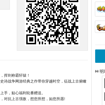
明
巅，挥剑称霸轩辕！
话史诗战争网游经典之作带你穿越时空，征战上古俯瞰
松上手，贴心福利轮番赠送。
，对抗上古强敌，想您所想，如您所愿!