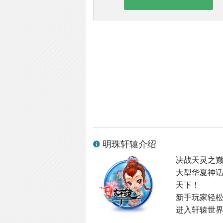
明珠轩辕介绍
决战天灵之
大型华夏神
天下！
新手玩家轻
进入轩辕世界