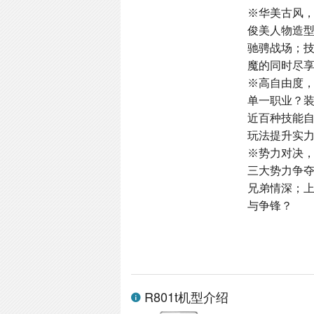
※华美古风
俊美人物造
驰骋战场；
魔的同时尽
※高自由度
单一职业？
近百种技能
玩法提升实
※势力对决
三大势力争
兄弟情深；
与争锋？
R801t机型介绍