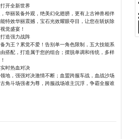
，打开全新世界
型，华丽装备外观，绝美幻化翅膀，更有上古神兽相伴
技能特效华丽震撼，宝石光效耀眼夺目，让您在斩妖除
享视觉盛宴！
，打造强力战阵
装备为王？累觉不爱！告别单一角色限制，五大技能系
自由搭配，打造属于您的组合；摆脱单调和传统，多样
力！
，实时热血对决
夺领地，强强对决激情不断；血盟跨服车战，血战沙场
上古角斗场强者为尊，跨服战场谁主沉浮，争霸全服谁