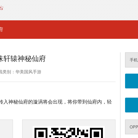
府
珠轩辕神秘仙府
手机
戏类别：华美国风手游
21:00时，传入神秘仙府的漩涡将会出现，将你带到仙府内，轻
OP