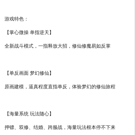
游戏特色：
【掌心微操 单指逆天】
全新战斗模式，一指释放大招，修仙修魔易如反掌
【单反画面 梦幻修仙】
原画建模，逼真程度直指单反，体验梦幻的修仙旅程
【海量系统 玩法随心】
押镖、双修、结婚、跨服战，海量玩法根本停不下来