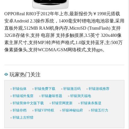
OPPOReal R803于2012年年上市,最新报价为￥1998元搭载
安卓Android 2.3操作系统，1400毫安时锂电池电池容量,采用
直板外观,512MB RAM机身内存,MicroSD (TransFlash) 支持
32GB存储卡,支持 电容屏 支持多触摸屏,3.5英寸 320x480像
素主屏尺寸,支持MP3铃声铃声格式,1.0版支持蓝牙,主:500万
像素摄像头,支持WCDMA/GSM网络模式,支持gps。
玩家热门关注
轩辕仙体
轩辕免费下载
轩辕激活码
轩辕游戏推荐
轩辕域外鬼窟
轩辕趣味答题
轩辕洞天福地
轩辕简体中文版下载
轩辕官网更新
轩辕诛杀叛逆
轩辕存档
轩辕VIP特权
轩辕神秘仙府
轩辕五行力
轩辕上古狩猎