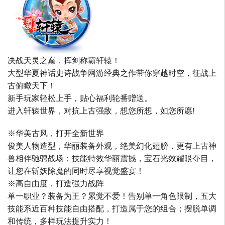
决战天灵之巅，挥剑称霸轩辕！
大型华夏神话史诗战争网游经典之作带你穿越时空，征战上
古俯瞰天下！
新手玩家轻松上手，贴心福利轮番赠送。
进入轩辕世界，对抗上古强敌，想您所想，如您所愿!
※华美古风，打开全新世界
俊美人物造型，华丽装备外观，绝美幻化翅膀，更有上古神
兽相伴驰骋战场；技能特效华丽震撼，宝石光效耀眼夺目，
让您在斩妖除魔的同时尽享视觉盛宴！
※高自由度，打造强力战阵
单一职业？装备为王？累觉不爱！告别单一角色限制，五大
技能系近百种技能自由搭配，打造属于您的组合；摆脱单调
和传统，多样玩法提升实力！