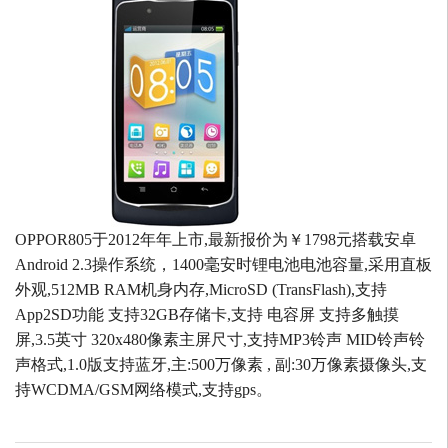
OPPOR805于2012年年上市,最新报价为￥1798元搭载安卓
Android 2.3操作系统，1400毫安时锂电池电池容量,采用直板
外观,512MB RAM机身内存,MicroSD (TransFlash),支持
App2SD功能 支持32GB存储卡,支持 电容屏 支持多触摸
屏,3.5英寸 320x480像素主屏尺寸,支持MP3铃声 MID铃声铃
声格式,1.0版支持蓝牙,主:500万像素 , 副:30万像素摄像头,支
持WCDMA/GSM网络模式,支持gps。