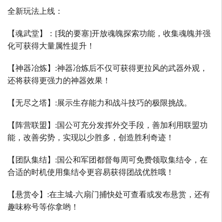
全新玩法上线：
【魂武堂】：
[
我的要塞
]
开放魂魄探索功能，收集魂魄并强
化可获得大量属性提升！
【神器冶炼】
:
神器冶炼后不仅可获得更拉风的武器外观，
还将获得更强力的神器效果！
【无尽之塔】
:
展示生存能力和战斗技巧的极限挑战。
【阵营联盟】
:
国公可充分发挥外交手段，善加利用联盟功
能，改善劣势，实现以少胜多，创造胜利奇迹！
【团队集结】
:
国公和军团都督每周可免费领取集结令，在
合适的时机使用集结令更容易获得团战优胜哦！
【悬赏令】
:
在主城
-
六扇门捕快处可查看或发布悬赏，还有
趣味称号等你拿哟！