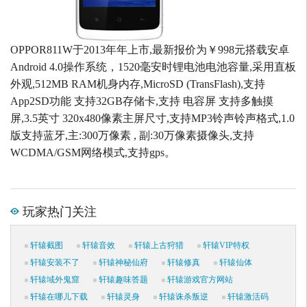
OPPOR811W于2013年年上市,最新报价为￥998元搭载安卓
Android 4.0操作系统，1520毫安时锂电池电池容量,采用直板
外观,512MB RAM机身内存,MicroSD (TransFlash),支持
App2SD功能 支持32GB存储卡,支持 电容屏 支持多触摸
屏,3.5英寸 320x480像素主屏尺寸,支持MP3铃声铃声格式,1.0
版支持蓝牙,主:300万像素 , 副:30万像素摄像头,支持
WCDMA/GSM网络模式,支持gps。
玩家热门关注
轩辕截图
轩辕音效
轩辕上古狩猎
轩辕VIP特权
轩辕安装不了
轩辕神秘仙府
轩辕修真
轩辕仙体
轩辕域外鬼窟
轩辕趣味答题
轩辕游戏官方网站
轩辕在哪儿下载
轩辕灵身
轩辕诛杀叛逆
轩辕激活码