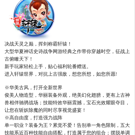
决战天灵之巅，挥剑称霸轩辕！
大型华夏神话史诗战争网游经典之作带你穿越时空，征战上
古俯瞰天下！
新手玩家轻松上手，贴心福利轮番赠送。
进入轩辕世界，对抗上古强敌，想您所想，如您所愿!
※华美古风，打开全新世界
俊美人物造型，华丽装备外观，绝美幻化翅膀，更有上古神
兽相伴驰骋战场；技能特效华丽震撼，宝石光效耀眼夺目，
让您在斩妖除魔的同时尽享视觉盛宴！
※高自由度，打造强力战阵
单一职业？装备为王？累觉不爱！告别单一角色限制，五大
技能系近百种技能自由搭配，打造属于您的组合；摆脱单调