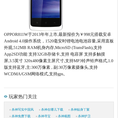
OPPOR811W于2013年年上市,最新报价为￥998元搭载安卓
Android 4.0操作系统，1520毫安时锂电池电池容量,采用直板
外观,512MB RAM机身内存,MicroSD (TransFlash),支持
App2SD功能 支持32GB存储卡,支持 电容屏 支持多触摸
屏,3.5英寸 320x480像素主屏尺寸,支持MP3铃声铃声格式,1.0
版支持蓝牙,主:300万像素 , 副:30万像素摄像头,支持
WCDMA/GSM网络模式,支持gps。
玩家热门关注
杀神写实中国风
杀神在哪儿下载
杀神贴身丫鬟
杀神免费下载
杀神寻宝
杀神截图
杀神护卫