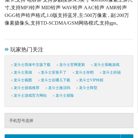
寸,支持MP3铃声 MID铃声 WAV铃声 AAC铃声 AMR铃声
OGG铃声铃声格式,1.0版支持蓝牙,主:500万像素 , 副:200万
像素摄像头,支持TD-SCDMA/GSM网络模式,支持gps。
玩家热门关注
龙斗士简体中文版下载
龙斗士官网更新
龙斗士策略游戏
龙斗士英雄
龙斗士安装不了
龙斗士存档
龙斗士祈福
龙斗士截图
龙斗士在哪儿下载
龙斗士VIP特权
龙斗士游戏推荐
龙斗士激活码
龙斗士阵型
龙斗士游戏官方网站
龙斗士探险
手机型号选择