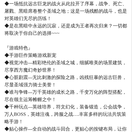
◆一场抵抗远古巨龙的战火从此拉开了序幕，战争、死亡、
屠戮、黑暗席卷整个圣域之地；这是一场残酷的战斗，也是
对英雄们无尽的历练！
◆是在黑暗中永远的沉寂，还是成为王者再次归来？一切都
将取决于你自己的选择~~~
『游戏特色』
◆手游巨作策略游戏新宠
◆视觉冲击---精彩绝伦的圣域之城，细腻唯美的场景建筑，
尽享西方魔幻奇妙世界！
◆心脏剧震---无比刺激的探险之路，凶残狂暴的远古巨兽，
尽显圣域强力骑士美誉！
◆谁与争锋---万千英雄的成长之路，千变万化的阵型搭配，
尽在领主运筹帷幄之中！
◆千种玩点---英雄培养，符文幻化，装备锻造，公会战争，
万人BOSS，英雄注魂，跨服之战….丰富多样的玩法共筑策
略手游！
◆贴心操作---全自动的战斗回合，更贴心的按键布局，让你