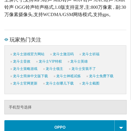
铃声 OGG铃声铃声格式,1.0版支持蓝牙,主:800万像素 , 副:30
万像素摄像头,支持WCDMA/GSM网络模式,支持gps。
玩家热门关注
龙斗士游戏官方网站
龙斗士激活码
龙斗士祈福
龙斗士音效
龙斗士VIP特权
龙斗士英雄
龙斗士策略游戏
龙斗士领主
龙斗士安装不了
龙斗士简体中文版下载
龙斗士神祗试炼
龙斗士免费下载
龙斗士官网更新
龙斗士在哪儿下载
龙斗士截图
手机型号选择
OPPO