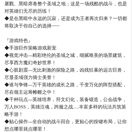
屠戮、黑暗席卷整个圣域之地；这是一场残酷的战斗，也是
对英雄们无尽的历练！
◆是在黑暗中永远的沉寂，还是成为王者再次归来？一切都
将取决于你自己的选择~~~
『游戏特色』
◆手游巨作策略游戏新宠
◆视觉冲击---精彩绝伦的圣域之城，细腻唯美的场景建筑，
尽享西方魔幻奇妙世界！
◆心脏剧震---无比刺激的探险之路，凶残狂暴的远古巨兽，
尽显圣域强力骑士美誉！
◆谁与争锋---万千英雄的成长之路，千变万化的阵型搭配，
尽在领主运筹帷幄之中！
◆千种玩点---英雄培养，符文幻化，装备锻造，公会战争，
万人BOSS，英雄注魂，跨服之战….丰富多样的玩法共筑策
略手游！
◆贴心操作---全自动的战斗回合，更贴心的按键布局，让你
想点哪里就点哪里！