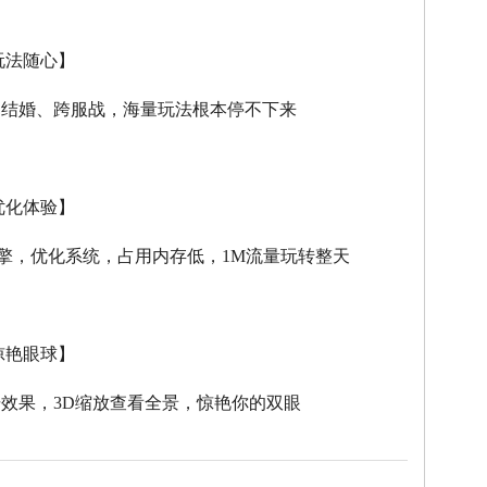
玩法随心】
、结婚、跨服战，海量玩法根本停不下来
优化体验】
擎，优化系统，占用内存低，
1M
流量玩转整天
惊艳眼球】
击效果，
3D
缩放查看全景，惊艳你的双眼