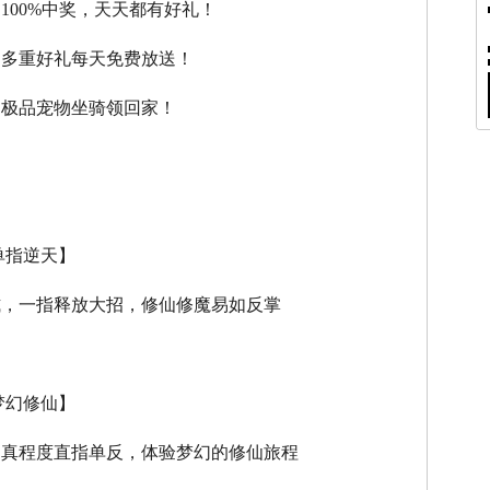
，100%中奖，天天都有好礼！
，多重好礼每天免费放送！
，极品宠物坐骑领回家！
单指逆天】
式，一指释放大招，修仙修魔易如反掌
梦幻修仙】
逼真程度直指单反，体验梦幻的修仙旅程