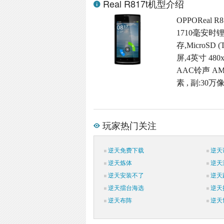
Real R817t机型介绍
OPPOReal 
1710毫安时
存,MicroSD
屏,4英寸 48
AAC铃声 A
素 , 副:30
玩家热门关注
逆天免费下载
逆天
逆天炼体
逆天
逆天安装不了
逆天
逆天擂台海选
逆天
逆天布阵
逆天