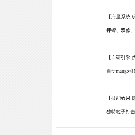
【海量系统 
押镖、双修
【自研引擎 
自研
mango
引
【技能效果 
独特粒子打