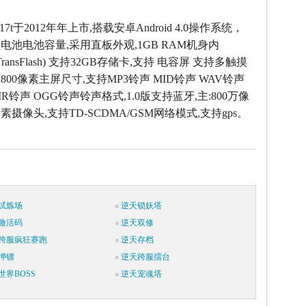
R817t于2012年年上市,搭载安卓Android 4.0操作系统，
锂电池电池容量,采用直板外观,1GB RAM机身内
 (TransFlash) 支持32GB存储卡,支持 电容屏 支持多触摸
0x800像素主屏尺寸,支持MP3铃声 MID铃声 WAV铃声
MR铃声 OGG铃声铃声格式,1.0版支持蓝牙,主:800万像
万像素摄像头,支持TD-SCDMA/GSM网络模式,支持gps。
试炼场
逆天锁妖塔
激活码
逆天双修
跨服疯狂赛跑
逆天存档
押镖
逆天跨服擂台
世界BOSS
逆天宠魂塔