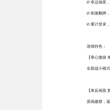
Ø 幸运抽奖
Ø 刺激翻牌
Ø 累计登录
游戏特色：
【掌心微操 
全新战斗模
【单反画面 
原画建模，