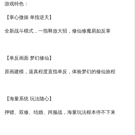
游戏特色：
【掌心微操 单指逆天】
全新战斗模式，一指释放大招，修仙修魔易如反掌
【单反画面 梦幻修仙】
原画建模，逼真程度直指单反，体验梦幻的修仙旅程
【海量系统 玩法随心】
押镖、双修、结婚、跨服战，海量玩法根本停不下来