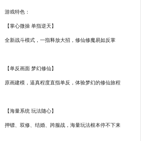
游戏特色：
【掌心微操 单指逆天】
全新战斗模式，一指释放大招，修仙修魔易如反掌
【单反画面 梦幻修仙】
原画建模，逼真程度直指单反，体验梦幻的修仙旅程
【海量系统 玩法随心】
押镖、双修、结婚、跨服战，海量玩法根本停不下来